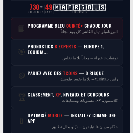
730
+
49
🇲🇦🇫🇷🇬🇧🇺🇸
CasaCourses Pro
JOUEURS
PAYS
COURSES
Resultats/Rapport CPCs
PROGRAMME BLEU
QUINTÉ+
CHAQUE JOUR
📘
البرونامبلو ديال الكانتي كل يوم مجاناً
Discussion
PRONOSTICS
8 EXPERTS
— EUROPE 1,
🎯
Programmes
EQUIDIA...
توقعات 8 خبراء — مجاناً بلا ما تخلص
Analyse
PARIEZ AVEC DES
TCOINS
— 0 RISQUE
🪙
راهن بـ tCoins — بلا ما تخسر فلوسك
CLASSEMENT,
XP
, NIVEAUX ET CONCOURS
🏆
كلاسمون، XP، مستويات ومسابقات
OPTIMISÉ
MOBILE
— INSTALLEZ COMME UNE
📱
APP
خدّام مزيان فالتيليفون — نزّلو بحال تطبيق