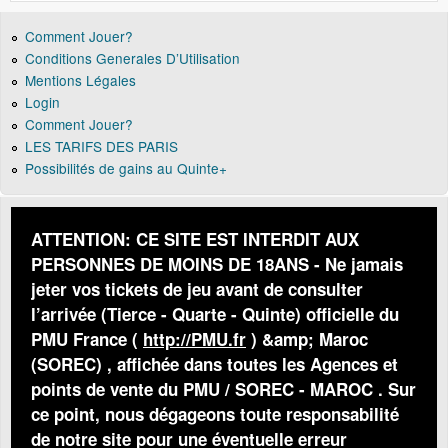
Comment Jouer?
Conditions Generales D’Utilisation
Mentions Légales
Login
Comment Jouer?
LES TARIFS DES PARIS
Possibilités de gains au Quinte+
ATTENTION: CE SITE EST INTERDIT AUX
PERSONNES DE MOINS DE 18ANS - Ne jamais
jeter vos tickets de jeu avant de consulter
l’arrivée (Tierce - Quarte - Quinte) officielle du
PMU France (
http://PMU.fr
) &amp; Maroc
(SOREC) , affichée dans toutes les Agences et
points de vente du PMU / SOREC - MAROC . Sur
ce point, nous dégageons toute responsabilité
de notre site pour une éventuelle erreur