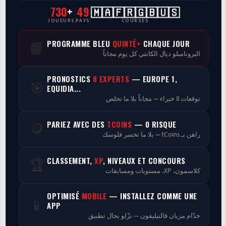
730
+
49
🇲🇦🇫🇷🇬🇧🇺🇸
CasaCourses Pro
JOUEURS
PAYS
COURSES
Resultats/Rapport CPCs
PROGRAMME BLEU
QUINTÉ+
CHAQUE JOUR
📘
البرونامبلو ديال الكانتي كل يوم مجاناً
Discussion
PRONOSTICS
8 EXPERTS
— EUROPE 1,
🎯
Programmes
EQUIDIA...
توقعات 8 خبراء — مجاناً بلا ما تخلص
Analyse
PARIEZ AVEC DES
TCOINS
— 0 RISQUE
🪙
راهن بـ tCoins — بلا ما تخسر فلوسك
CLASSEMENT,
XP
, NIVEAUX ET CONCOURS
🏆
كلاسمون، XP، مستويات ومسابقات
OPTIMISÉ
MOBILE
— INSTALLEZ COMME UNE
📱
APP
خدّام مزيان فالتيليفون — نزّلو بحال تطبيق