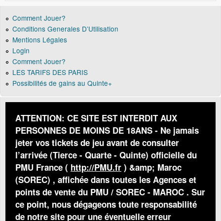
Comment Jouer?
Conditions Generales D’Utilisation
Mentions Légales
Login
Comment Jouer?
LES TARIFS DES PARIS
Possibilités de gains au Quinte+
ATTENTION: CE SITE EST INTERDIT AUX
PERSONNES DE MOINS DE 18ANS - Ne jamais
jeter vos tickets de jeu avant de consulter
l’arrivée (Tierce - Quarte - Quinte) officielle du
PMU France (
http://PMU.fr
) &amp; Maroc
(SOREC) , affichée dans toutes les Agences et
points de vente du PMU / SOREC - MAROC . Sur
ce point, nous dégageons toute responsabilité
de notre site pour une éventuelle erreur