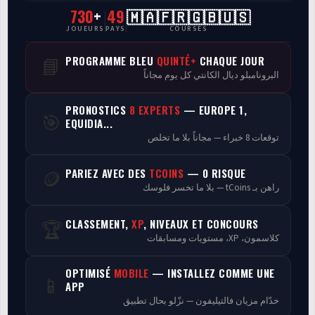
730
+
49
🇲🇦🇫🇷🇬🇧🇺🇸
CasaCourses Pro
JOUEURS
PAYS
COURSES
Resultats/Rapport CPCs
PROGRAMME BLEU
QUINTÉ+
CHAQUE JOUR
📘
البرونامبلو ديال الكانتي كل يوم مجاناً
Discussion
PRONOSTICS
8 EXPERTS
— EUROPE 1,
🎯
Programmes
EQUIDIA...
توقعات 8 خبراء — مجاناً بلا ما تخلص
Analyse
PARIEZ AVEC DES
TCOINS
— 0 RISQUE
🪙
راهن بـ tCoins — بلا ما تخسر فلوسك
CLASSEMENT,
XP
, NIVEAUX ET CONCOURS
🏆
كلاسمون، XP، مستويات ومسابقات
OPTIMISÉ
MOBILE
— INSTALLEZ COMME UNE
📱
APP
خدّام مزيان فالتيليفون — نزّلو بحال تطبيق