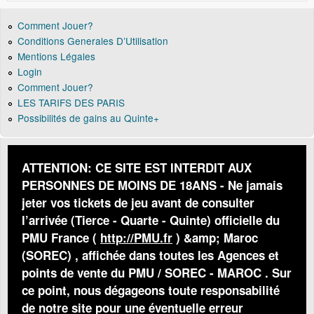
Comment Jouer?
Conditions Generales D’Utilisation
Mentions Légales
Login
Comment Jouer?
LES TARIFS DES PARIS
Possibilités de gains au Quinte+
ATTENTION: CE SITE EST INTERDIT AUX
PERSONNES DE MOINS DE 18ANS - Ne jamais
jeter vos tickets de jeu avant de consulter
l’arrivée (Tierce - Quarte - Quinte) officielle du
PMU France (
http://PMU.fr
) &amp; Maroc
(SOREC) , affichée dans toutes les Agences et
points de vente du PMU / SOREC - MAROC . Sur
ce point, nous dégageons toute responsabilité
de notre site pour une éventuelle erreur