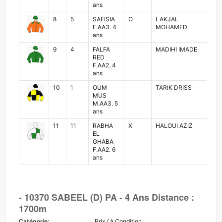
ans
8
5
SAFISIA
O
LAKJAL
OM
F.AA3. 4
MOHAMED
LA
ans
9
4
FALFA
MADIHI IMADE
AM
RED
MO
F.AA2. 4
ans
10
1
OUM
TARIK DRISS
MO
MUS
AM
M.AA3. 5
ans
11
11
RABHA
X
HALOUI AZIZ
MO
EL
AR
GHABA
F.AA2. 6
ans
- 10370 SABEEL (D) PA - 4 Ans Distance :
1700m
Catégorie:
Prix / à Condition