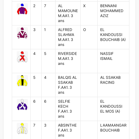
2
7
AL
X
BENNANI
MO
MAMOUNE
MOHAMMED
LA
M.AA1. 3
AZIZ
ans
3
1
ALFRED
O
EL
RAC
SLAHMA
KANDOUSSI
BA
M.AA1. 3
BOUCHAIB (A)
ans
4
5
RIVERSIDE
NASSIF
ZOU
M.AA1. 3
ISMAIL
MAD
ans
5
4
BALQIS AL
AL SSAKAB
RE
SSAKAB
RACING
MO
F.AA1. 3
ans
6
6
SELFIE
EL
AB
KECH
KANDOUSSI
EL
F.AA1. 3
EL MOS (A)
KA
ans
7
3
ABSINTHE
LAAMAANGAR
AB
F.AA1. 3
BOUCHAIB
FA
ans