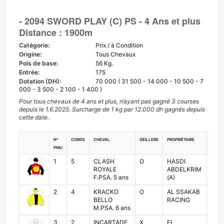
- 2094 SWORD PLAY (C) PS - 4 Ans et plus
Distance : 1900m
Catégorie:
Prix / à Condition
Origine:
Tous Chevaux
Pois de base:
56 Kg.
Entrée:
175
Dotation (DH):
70 000 ( 31 500 - 14 000 - 10 500 - 7
000 - 3 500 - 2 100 - 1 400 )
Pour tous chevaux de 4 ans et plus, n’ayant pas gagné 3 courses
depuis le 1.6.2025. Surcharge de 1 kg par 12.000 dh gagnés depuis
cette date.
N°
Corde
Cheval
Oeillere
Propriétaire
Jock
PMU
1
5
CLASH
O
HASDI
MO
ROYALE
ABDELKRIM
ZAB
F.PSA. 5 ans
(A)
2
4
KRACKO
O
AL SSAKAB
RED
BELLO
RACING
MO
M.PSA. 6 ans
3
2
INCARTADE
X
EL
ABD