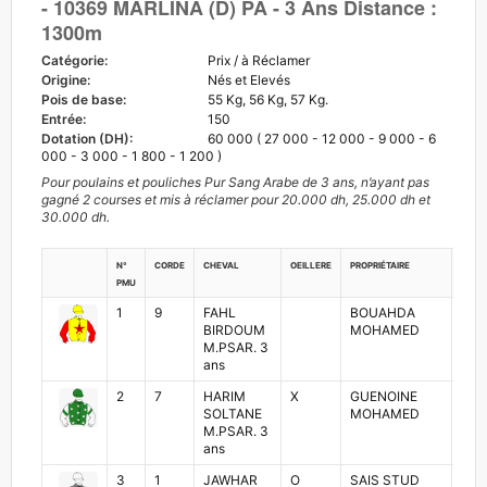
- 10369 MARLINA (D) PA - 3 Ans Distance :
1300m
Catégorie:
Prix / à Réclamer
Origine:
Nés et Elevés
Pois de base:
55 Kg, 56 Kg, 57 Kg.
Entrée:
150
Dotation (DH):
60 000 ( 27 000 - 12 000 - 9 000 - 6
000 - 3 000 - 1 800 - 1 200 )
Pour poulains et pouliches Pur Sang Arabe de 3 ans, n’ayant pas
gagné 2 courses et mis à réclamer pour 20.000 dh, 25.000 dh et
30.000 dh.
N°
Corde
Cheval
Oeillere
Propriétaire
Jock
PMU
1
9
FAHL
BOUAHDA
AMI
BIRDOUM
MOHAMED
MO
M.PSAR. 3
ans
2
7
HARIM
X
GUENOINE
MO
SOLTANE
MOHAMED
ZA
M.PSAR. 3
ans
3
1
JAWHAR
O
SAIS STUD
ZOU