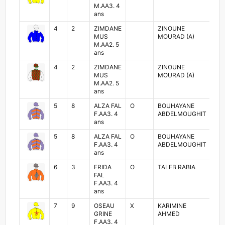
M.AA3. 4
ans
4
2
ZIMDANE
ZINOUNE
AY
MUS
MOURAD (A)
NA
M.AA2. 5
ans
4
2
ZIMDANE
ZINOUNE
AY
MUS
MOURAD (A)
NA
M.AA2. 5
ans
5
8
ALZA FAL
O
BOUHAYANE
SO
F.AA3. 4
ABDELMOUGHIT
AB
ans
5
8
ALZA FAL
O
BOUHAYANE
SO
F.AA3. 4
ABDELMOUGHIT
AB
ans
6
3
FRIDA
O
TALEB RABIA
RA
FAL
AM
F.AA3. 4
ans
7
9
OSEAU
X
KARIMINE
AB
GRINE
AHMED
FA
F.AA3. 4