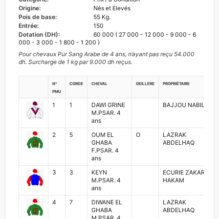
Origine:
Nés et Elevés
Pois de base:
55 Kg.
Entrée:
150
Dotation (DH):
60 000 ( 27 000 - 12 000 - 9 000 - 6
000 - 3 000 - 1 800 - 1 200 )
Pour chevaux Pur Sang Arabe de 4 ans, n’ayant pas reçu 54.000
dh. Surcharge de 1 kg par 9.000 dh reçus.
N°
Corde
Cheval
Oeillere
Propriétaire
PMU
1
1
DAWI GRINE
BAJJOU NABIL
M.PSAR. 4
ans
2
5
OUM EL
O
LAZRAK
GHABA
ABDELHAQ
F.PSAR. 4
ans
3
3
KEYN
ECURIE ZAKARIA
M.PSAR. 4
HAKAM
ans
4
7
DIWANE EL
LAZRAK
GHABA
ABDELHAQ
M.PSAR. 4