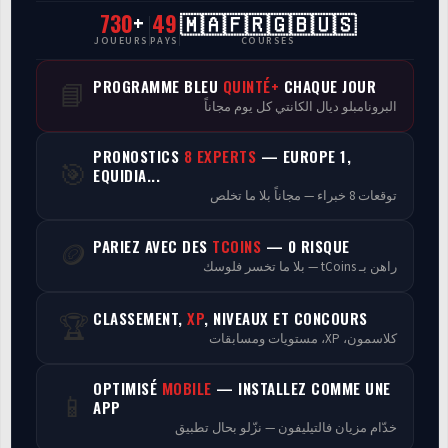
730
+
49
🇲🇦🇫🇷🇬🇧🇺🇸
CasaCourses Pro
JOUEURS
PAYS
COURSES
Resultats/Rapport CPCs
PROGRAMME BLEU
QUINTÉ+
CHAQUE JOUR
📘
البرونامبلو ديال الكانتي كل يوم مجاناً
Discussion
PRONOSTICS
8 EXPERTS
— EUROPE 1,
🎯
Programmes
EQUIDIA...
توقعات 8 خبراء — مجاناً بلا ما تخلص
Analyse
PARIEZ AVEC DES
TCOINS
— 0 RISQUE
🪙
راهن بـ tCoins — بلا ما تخسر فلوسك
CLASSEMENT,
XP
, NIVEAUX ET CONCOURS
🏆
كلاسمون، XP، مستويات ومسابقات
OPTIMISÉ
MOBILE
— INSTALLEZ COMME UNE
📱
APP
خدّام مزيان فالتيليفون — نزّلو بحال تطبيق