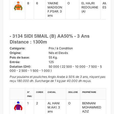
8
6
YAKINE
O
EL HAJRI
AMINE
MADISON
REDOUANE
ESSATI
F.PSAR. 3
(A)
ans
- 3134 SIDI SMAIL (B) AA50% - 3 Ans
Distance : 1300m
Catégorie:
Prix / à Condition
Origine:
Nés et Elevés
Pois de base:
55 Kg.
Entrée:
125
Dotation (DH):
50 000 ( 22 500 - 10 000 - 7 500 - 5
000 - 2 500 - 1 500 - 1 000 )
Pour poulains et pouliches Anglo Arabe à 50% de 3 ans, n’ayant pas
reçu 180.000 dh. Surcharge de 1 kg par 40.000 dh reçus.
N°
Corde
Cheval
Oeillere
Propriétaire
Jock
PMU
1
2
AL HANI
O
BENNANI
AZI
M.AA1. 3
MOHAMMED
ans
AZIZ