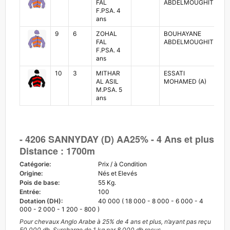
FAL
ABDELMOUGHIT
A
F.PSA. 4
ans
9
6
ZOHAL
BOUHAYANE
SO
FAL
ABDELMOUGHIT
A
F.PSA. 4
ans
10
3
MITHAR
ESSATI
A
AL ASIL
MOHAMED (A)
TA
M.PSA. 5
ans
- 4206 SANNYDAY (D) AA25% - 4 Ans et plus
Distance : 1700m
Catégorie:
Prix / à Condition
Origine:
Nés et Elevés
Pois de base:
55 Kg.
Entrée:
100
Dotation (DH):
40 000 ( 18 000 - 8 000 - 6 000 - 4
000 - 2 000 - 1 200 - 800 )
Pour chevaux Anglo Arabe à 25% de 4 ans et plus, n’ayant pas reçu
50.000 dh. Surcharge de 1 kg par 8.000 dh reçus.