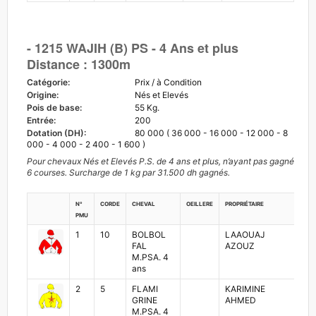
- 1215 WAJIH (B) PS - 4 Ans et plus
Distance : 1300m
Catégorie:
Prix / à Condition
Origine:
Nés et Elevés
Pois de base:
55 Kg.
Entrée:
200
Dotation (DH):
80 000 ( 36 000 - 16 000 - 12 000 - 8
000 - 4 000 - 2 400 - 1 600 )
Pour chevaux Nés et Elevés P.S. de 4 ans et plus, n’ayant pas gagné
6 courses. Surcharge de 1 kg par 31.500 dh gagnés.
N°
Corde
Cheval
Oeillere
Propriétaire
Jo
PMU
1
10
BOLBOL
LAAOUAJ
A
FAL
AZOUZ
F
M.PSA. 4
ans
2
5
FLAMI
KARIMINE
O
GRINE
AHMED
L
M.PSA. 4