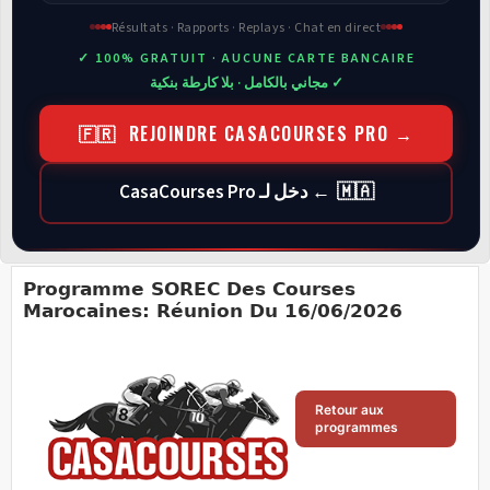
Résultats · Rapports · Replays · Chat en direct
✓ 100% GRATUIT · AUCUNE CARTE BANCAIRE
✓ مجاني بالكامل · بلا كارطة بنكية
🇫🇷 REJOINDRE CASACOURSES PRO →
🇲🇦 ← دخل لـ CasaCourses Pro
Programme SOREC Des Courses
Marocaines: Réunion Du 16/06/2026
Retour aux
programmes