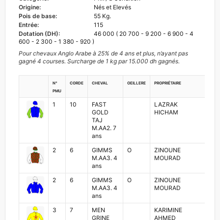
Origine:
Nés et Elevés
Pois de base:
55 Kg.
Entrée:
115
Dotation (DH):
46 000 ( 20 700 - 9 200 - 6 900 - 4
600 - 2 300 - 1 380 - 920 )
Pour chevaux Anglo Arabe à 25% de 4 ans et plus, n’ayant pas
gagné 4 courses. Surcharge de 1 kg par 15.000 dh gagnés.
N°
Corde
Cheval
Oeillere
Propriétaire
Joc
PMU
1
10
FAST
LAZRAK
MO
GOLD
HICHAM
ZA
TAJ
M.AA2. 7
ans
2
6
GIMMS
O
ZINOUNE
ZO
M.AA3. 4
MOURAD
MA
ans
2
6
GIMMS
O
ZINOUNE
ZO
M.AA3. 4
MOURAD
MA
ans
3
7
MEN
KARIMINE
RE
GRINE
AHMED
MO