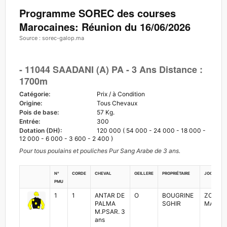
Programme SOREC des courses
Marocaines: Réunion du 16/06/2026
Source : sorec-galop.ma
- 11044 SAADANI (A) PA - 3 Ans Distance :
1700m
Catégorie:
Prix / à Condition
Origine:
Tous Chevaux
Pois de base:
57 Kg.
Entrée:
300
Dotation (DH):
120 000 ( 54 000 - 24 000 - 18 000 -
12 000 - 6 000 - 3 600 - 2 400 )
Pour tous poulains et pouliches Pur Sang Arabe de 3 ans.
N°
Corde
Cheval
Oeillere
Propriétaire
Jockey
PMU
1
1
ANTAR DE
O
BOUGRINE
ZOUHA
PALMA
SGHIR
MADIHI
M.PSAR. 3
ans