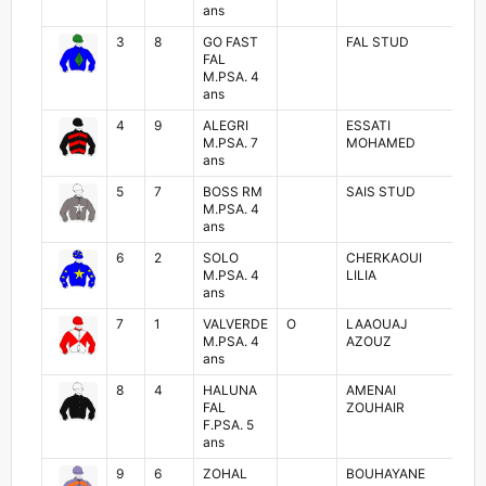
ans
3
8
GO FAST
FAL STUD
R
FAL
A
M.PSA. 4
ans
4
9
ALEGRI
ESSATI
AM
M.PSA. 7
MOHAMED
ans
5
7
BOSS RM
SAIS STUD
AZ
M.PSA. 4
ans
6
2
SOLO
CHERKAOUI
A
M.PSA. 4
LILIA
B
ans
7
1
VALVERDE
O
LAAOUAJ
Z
M.PSA. 4
AZOUZ
MA
ans
8
4
HALUNA
AMENAI
H
FAL
ZOUHAIR
A
F.PSA. 5
ans
9
6
ZOHAL
BOUHAYANE
SO