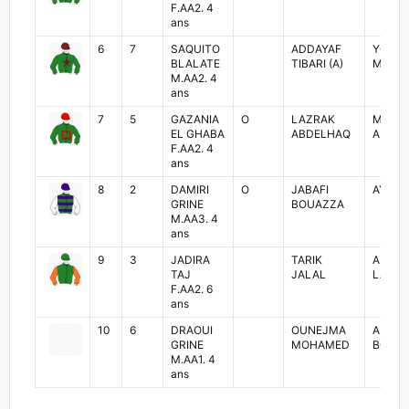
F.AA2. 4
ans
6
7
SAQUITO
ADDAYAF
YOUN
BLALATE
TIBARI (A)
MAZOU
M.AA2. 4
ans
7
5
GAZANIA
O
LAZRAK
MOHA
EL GHABA
ABDELHAQ
ARROM
F.AA2. 4
ans
8
2
DAMIRI
O
JABAFI
AYOUB
GRINE
BOUAZZA
M.AA3. 4
ans
9
3
JADIRA
TARIK
AHME
TAJ
JALAL
LAKJA
F.AA2. 6
ans
10
6
DRAOUI
OUNEJMA
ABDEL
GRINE
MOHAMED
BOUK
M.AA1. 4
ans