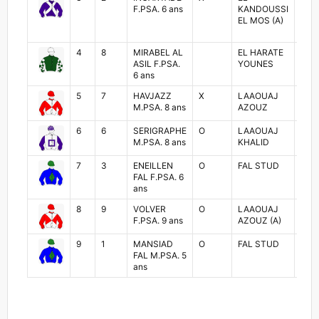
F.PSA. 6 ans
KANDOUSSI
EL
EL MOS (A)
KAN
4
8
MIRABEL AL
EL HARATE
ABD
ASIL F.PSA.
YOUNES
FAD
6 ans
5
7
HAVJAZZ
X
LAAOUAJ
AYO
M.PSA. 8 ans
AZOUZ
ARR
6
6
SERIGRAPHE
O
LAAOUAJ
ZOU
M.PSA. 8 ans
KHALID
MAD
7
3
ENEILLEN
O
FAL STUD
RAC
FAL F.PSA. 6
AME
ans
8
9
VOLVER
O
LAAOUAJ
KAC
F.PSA. 9 ans
AZOUZ (A)
FAD
9
1
MANSIAD
O
FAL STUD
SOU
FAL M.PSA. 5
JOU
ans