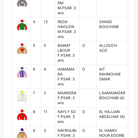
RM
MAD
M.PSAR. 3
ans
4
12
REDA
SANAD
MO
HAOUZIA
BOUCHAIB
SA
M.PSAR. 3
ans
5
5
BAINAT
O
ALLOUCH
OM
LBOUR
AZIZ
LAK
F.PSAR. 3
ans
6
4
HAMAMA
O
AIT
AY
RA
RAHMOUNE
ARR
F.PSAR. 3
OMAR
ans
7
2
MAANGRA
LAAMAANGAR
ABD
F.PSAR. 3
BOUCHAIB (A)
FA
ans
8
11
NAYLY SD
O
EL HAJJARI
ANA
F.PSAR. 3
ABDELHAK (A)
HAJ
ans
9
3
NAYROUBI
O
EL HAMDI
ISM
F.PSAR. 3
NOUR EDDINE
GA