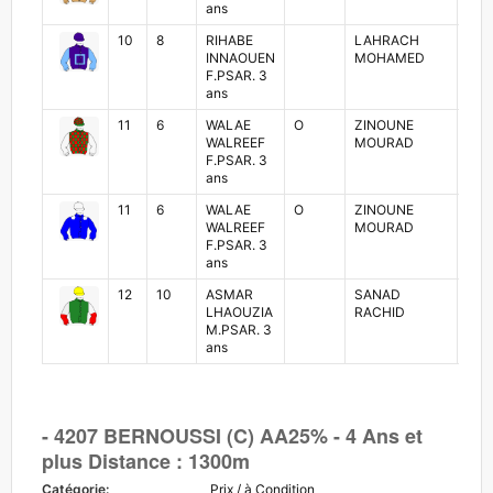
ans
10
8
RIHABE
LAHRACH
AYO
INNAOUEN
MOHAMED
F.PSAR. 3
ans
11
6
WALAE
O
ZINOUNE
AY
WALREEF
MOURAD
NAC
F.PSAR. 3
ans
11
6
WALAE
O
ZINOUNE
AY
WALREEF
MOURAD
NAC
F.PSAR. 3
ans
12
10
ASMAR
SANAD
TAO
LHAOUZIA
RACHID
SA
M.PSAR. 3
ans
- 4207 BERNOUSSI (C) AA25% - 4 Ans et
plus Distance : 1300m
Catégorie:
Prix / à Condition