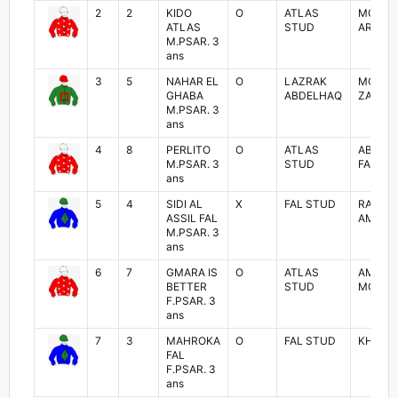
2
2
KIDO
O
ATLAS
MOHA
ATLAS
STUD
ARROM
M.PSAR. 3
ans
3
5
NAHAR EL
O
LAZRAK
MOURA
GHABA
ABDELHAQ
ZABOU
M.PSAR. 3
ans
4
8
PERLITO
O
ATLAS
ABDER
M.PSAR. 3
STUD
FADDO
ans
5
4
SIDI AL
X
FAL STUD
RACHI
ASSIL FAL
AMENA
M.PSAR. 3
ans
6
7
GMARA IS
O
ATLAS
AMINE
BETTER
STUD
MOUGH
F.PSAR. 3
ans
7
3
MAHROKA
O
FAL STUD
KHALID
FAL
F.PSAR. 3
ans