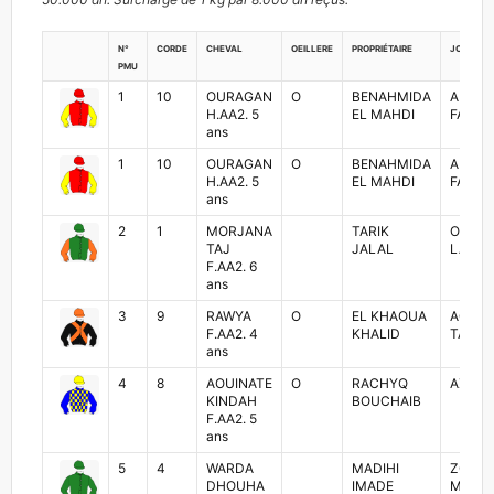
N°
Corde
Cheval
Oeillere
Propriétaire
Jockey
PMU
1
10
OURAGAN
O
BENAHMIDA
ABDER
H.AA2. 5
EL MAHDI
FADD
ans
1
10
OURAGAN
O
BENAHMIDA
ABDER
H.AA2. 5
EL MAHDI
FADD
ans
2
1
MORJANA
TARIK
OUTH
TAJ
JALAL
LAKJA
F.AA2. 6
ans
3
9
RAWYA
O
EL KHAOUA
ACHR
F.AA2. 4
KHALID
TAFTA
ans
4
8
AOUINATE
O
RACHYQ
AZIZ 
KINDAH
BOUCHAIB
F.AA2. 5
ans
5
4
WARDA
MADIHI
ZOUHA
DHOUHA
IMADE
MADIH