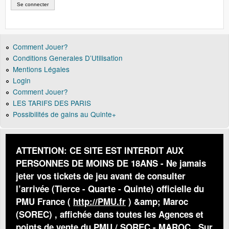
Comment Jouer?
Conditions Generales D’Utilisation
Mentions Légales
Login
Comment Jouer?
LES TARIFS DES PARIS
Possibilités de gains au Quinte+
ATTENTION: CE SITE EST INTERDIT AUX
PERSONNES DE MOINS DE 18ANS - Ne jamais
jeter vos tickets de jeu avant de consulter
l’arrivée (Tierce - Quarte - Quinte) officielle du
PMU France (
http://PMU.fr
) &amp; Maroc
(SOREC) , affichée dans toutes les Agences et
points de vente du PMU / SOREC - MAROC . Sur