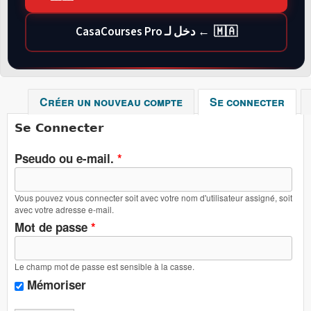
🇲🇦 ← دخل لـ CasaCourses Pro
Créer un nouveau compte
Se connecter
(ong
Se Connecter
Pseudo ou e-mail.
*
Vous pouvez vous connecter soit avec votre nom d'utilisateur assigné, soit
avec votre adresse e-mail.
Mot de passe
*
Le champ mot de passe est sensible à la casse.
Mémoriser