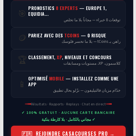
PRONOSTICS
8 EXPERTS
— EUROPE 1,
🎯
Programmes
EQUIDIA...
توقعات 8 خبراء — مجاناً بلا ما تخلص
Analyse
PARIEZ AVEC DES
TCOINS
— 0 RISQUE
🪙
راهن بـ tCoins — بلا ما تخسر فلوسك
CLASSEMENT,
XP
, NIVEAUX ET CONCOURS
🏆
كلاسمون، XP، مستويات ومسابقات
OPTIMISÉ
MOBILE
— INSTALLEZ COMME UNE
📱
APP
خدّام مزيان فالتيليفون — نزّلو بحال تطبيق
Résultats · Rapports · Replays · Chat en direct
✓ 100% GRATUIT · AUCUNE CARTE BANCAIRE
✓ مجاني بالكامل · بلا كارطة بنكية
🇫🇷 REJOINDRE CASACOURSES PRO →