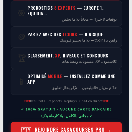
PRONOSTICS
8 EXPERTS
— EUROPE 1,
🎯
Programmes
EQUIDIA...
توقعات 8 خبراء — مجاناً بلا ما تخلص
Analyse
PARIEZ AVEC DES
TCOINS
— 0 RISQUE
🪙
راهن بـ tCoins — بلا ما تخسر فلوسك
CLASSEMENT,
XP
, NIVEAUX ET CONCOURS
🏆
كلاسمون، XP، مستويات ومسابقات
OPTIMISÉ
MOBILE
— INSTALLEZ COMME UNE
📱
APP
خدّام مزيان فالتيليفون — نزّلو بحال تطبيق
Résultats · Rapports · Replays · Chat en direct
✓ 100% GRATUIT · AUCUNE CARTE BANCAIRE
✓ مجاني بالكامل · بلا كارطة بنكية
🇫🇷 REJOINDRE CASACOURSES PRO →