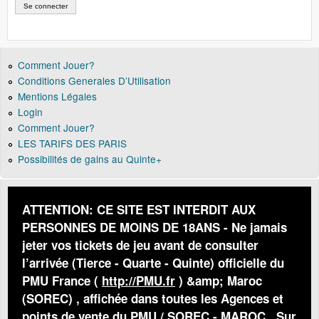
Comment Jouer?
Conditions Generales D’Utilisation
Mentions Légales
Login
Comment Jouer?
LES TARIFS DES PARIS
Possibilités de gains au Quinte+
ATTENTION: CE SITE EST INTERDIT AUX
PERSONNES DE MOINS DE 18ANS - Ne jamais
jeter vos tickets de jeu avant de consulter
l’arrivée (Tierce - Quarte - Quinte) officielle du
PMU France (
http://PMU.fr
) &amp; Maroc
(SOREC) , affichée dans toutes les Agences et
points de vente du PMU / SOREC - MAROC . Sur