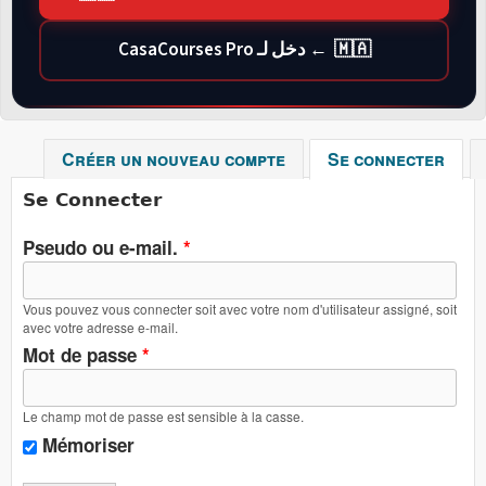
🇲🇦 ← دخل لـ CasaCourses Pro
Créer un nouveau compte
Se connecter
(ong
Se Connecter
Pseudo ou e-mail.
*
Vous pouvez vous connecter soit avec votre nom d'utilisateur assigné, soit
avec votre adresse e-mail.
Mot de passe
*
Le champ mot de passe est sensible à la casse.
Mémoriser