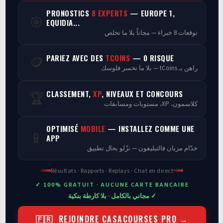
PRONOSTICS
8 EXPERTS
— EUROPE 1,
🎯
Programmes
EQUIDIA...
توقعات 8 خبراء — مجاناً بلا ما تخلص
Analyse
PARIEZ AVEC DES
TCOINS
— 0 RISQUE
🪙
راهن بـ tCoins — بلا ما تخسر فلوسك
CLASSEMENT,
XP
, NIVEAUX ET CONCOURS
🏆
كلاسمون، XP، مستويات ومسابقات
OPTIMISÉ
MOBILE
— INSTALLEZ COMME UNE
📱
APP
خدّام مزيان فالتيليفون — نزّلو بحال تطبيق
Résultats · Rapports · Replays · Chat en direct
✓ 100% GRATUIT · AUCUNE CARTE BANCAIRE
✓ مجاني بالكامل · بلا كارطة بنكية
🇫🇷 REJOINDRE CASACOURSES PRO →