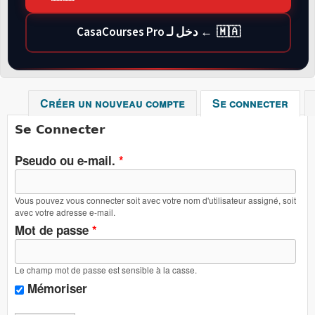
🇲🇦 ← دخل لـ CasaCourses Pro
Créer un nouveau compte
Se connecter
(ong
Se Connecter
Pseudo ou e-mail.
*
Vous pouvez vous connecter soit avec votre nom d'utilisateur assigné, soit
avec votre adresse e-mail.
Mot de passe
*
Le champ mot de passe est sensible à la casse.
Mémoriser