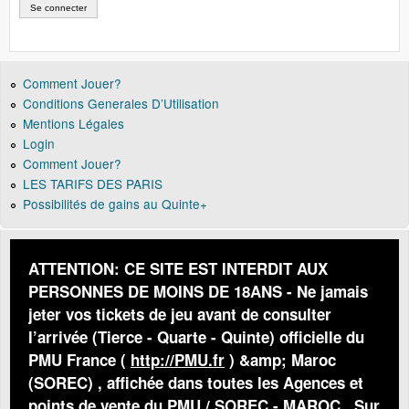
Comment Jouer?
Conditions Generales D’Utilisation
Mentions Légales
Login
Comment Jouer?
LES TARIFS DES PARIS
Possibilités de gains au Quinte+
ATTENTION: CE SITE EST INTERDIT AUX
PERSONNES DE MOINS DE 18ANS - Ne jamais
jeter vos tickets de jeu avant de consulter
l’arrivée (Tierce - Quarte - Quinte) officielle du
PMU France (
http://PMU.fr
) &amp; Maroc
(SOREC) , affichée dans toutes les Agences et
points de vente du PMU / SOREC - MAROC . Sur