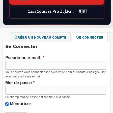
🇲🇦 ← دخل لـ CasaCourses Pro
Créer un nouveau compte
Se connecter
(ong
Se Connecter
Pseudo ou e-mail.
*
Vous pouvez vous connecter soit avec votre nom d'utilisateur assigné, soit
avec votre adresse e-mail.
Mot de passe
*
Le champ mot de passe est sensible à la casse.
Mémoriser