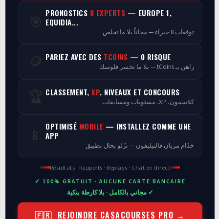
PRONOSTICS
8 EXPERTS
— EUROPE 1,
🎯
Programmes
EQUIDIA...
توقعات 8 خبراء — مجاناً بلا ما تخلص
Analyse
PARIEZ AVEC DES
TCOINS
— 0 RISQUE
🪙
راهن بـ tCoins — بلا ما تخسر فلوسك
CLASSEMENT,
XP
, NIVEAUX ET CONCOURS
🏆
كلاسمون، XP، مستويات ومسابقات
OPTIMISÉ
MOBILE
— INSTALLEZ COMME UNE
📱
APP
خدّام مزيان فالتيليفون — نزّلو بحال تطبيق
Résultats · Rapports · Replays · Chat en direct
✓ 100% GRATUIT · AUCUNE CARTE BANCAIRE
✓ مجاني بالكامل · بلا كارطة بنكية
🇫🇷 REJOINDRE CASACOURSES PRO →