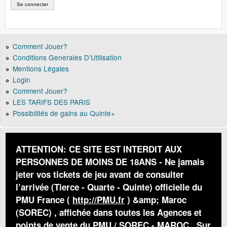
Comment Jouer?
Conditions Generales D’Utilisation
Mentions Légales
Login
Comment Jouer?
LES TARIFS DES PARIS
Possibilités de gains au Quinte+
ATTENTION: CE SITE EST INTERDIT AUX
PERSONNES DE MOINS DE 18ANS - Ne jamais
jeter vos tickets de jeu avant de consulter
l’arrivée (Tierce - Quarte - Quinte) officielle du
PMU France (
http://PMU.fr
) &amp; Maroc
(SOREC) , affichée dans toutes les Agences et
points de vente du PMU / SOREC - MAROC . Sur