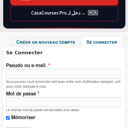
🇲🇦 ← دخل لـ CasaCourses Pro
Créer un nouveau compte
Se connecter
(ong
Se Connecter
Pseudo ou e-mail.
*
Vous pouvez vous connecter soit avec votre nom d'utilisateur assigné, soit
avec votre adresse e-mail.
Mot de passe
*
Le champ mot de passe est sensible à la casse.
Mémoriser