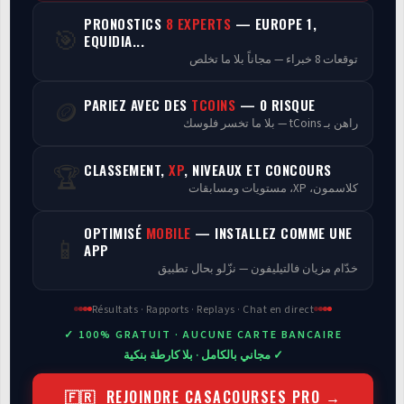
PRONOSTICS
8 EXPERTS
— EUROPE 1,
🎯
Programmes
EQUIDIA...
توقعات 8 خبراء — مجاناً بلا ما تخلص
Analyse
PARIEZ AVEC DES
TCOINS
— 0 RISQUE
🪙
راهن بـ tCoins — بلا ما تخسر فلوسك
CLASSEMENT,
XP
, NIVEAUX ET CONCOURS
🏆
كلاسمون، XP، مستويات ومسابقات
OPTIMISÉ
MOBILE
— INSTALLEZ COMME UNE
📱
APP
خدّام مزيان فالتيليفون — نزّلو بحال تطبيق
Résultats · Rapports · Replays · Chat en direct
✓ 100% GRATUIT · AUCUNE CARTE BANCAIRE
✓ مجاني بالكامل · بلا كارطة بنكية
🇫🇷 REJOINDRE CASACOURSES PRO →