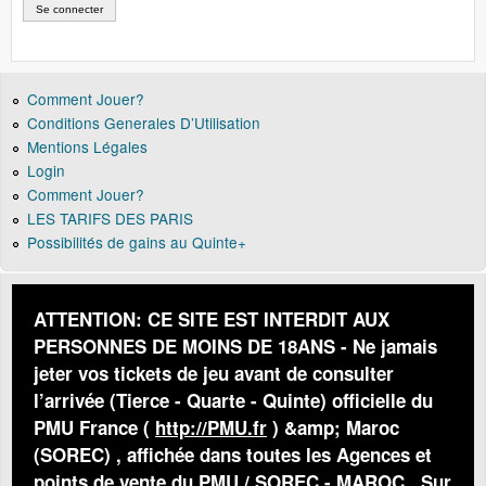
Comment Jouer?
Conditions Generales D’Utilisation
Mentions Légales
Login
Comment Jouer?
LES TARIFS DES PARIS
Possibilités de gains au Quinte+
ATTENTION: CE SITE EST INTERDIT AUX
PERSONNES DE MOINS DE 18ANS - Ne jamais
jeter vos tickets de jeu avant de consulter
l’arrivée (Tierce - Quarte - Quinte) officielle du
PMU France (
http://PMU.fr
) &amp; Maroc
(SOREC) , affichée dans toutes les Agences et
points de vente du PMU / SOREC - MAROC . Sur