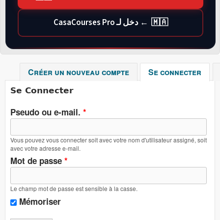
🇲🇦 ← دخل لـ CasaCourses Pro
Créer un nouveau compte
Se connecter
(ong
Se Connecter
Pseudo ou e-mail.
*
Vous pouvez vous connecter soit avec votre nom d'utilisateur assigné, soit
avec votre adresse e-mail.
Mot de passe
*
Le champ mot de passe est sensible à la casse.
Mémoriser