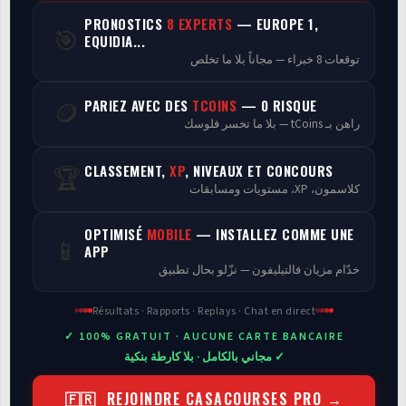
PRONOSTICS
8 EXPERTS
— EUROPE 1,
🎯
Programmes
EQUIDIA...
توقعات 8 خبراء — مجاناً بلا ما تخلص
Analyse
PARIEZ AVEC DES
TCOINS
— 0 RISQUE
🪙
راهن بـ tCoins — بلا ما تخسر فلوسك
CLASSEMENT,
XP
, NIVEAUX ET CONCOURS
🏆
كلاسمون، XP، مستويات ومسابقات
OPTIMISÉ
MOBILE
— INSTALLEZ COMME UNE
📱
APP
خدّام مزيان فالتيليفون — نزّلو بحال تطبيق
Résultats · Rapports · Replays · Chat en direct
✓ 100% GRATUIT · AUCUNE CARTE BANCAIRE
✓ مجاني بالكامل · بلا كارطة بنكية
🇫🇷 REJOINDRE CASACOURSES PRO →