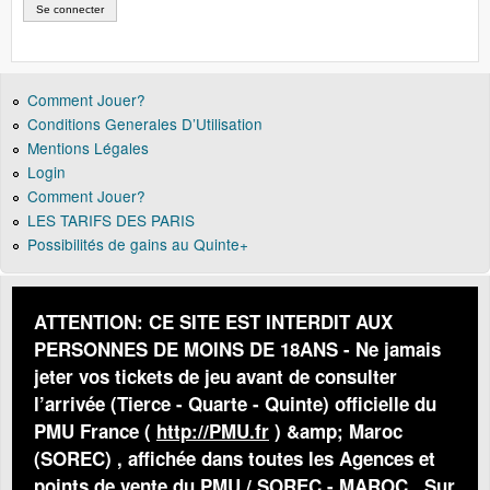
Comment Jouer?
Conditions Generales D’Utilisation
Mentions Légales
Login
Comment Jouer?
LES TARIFS DES PARIS
Possibilités de gains au Quinte+
ATTENTION: CE SITE EST INTERDIT AUX
PERSONNES DE MOINS DE 18ANS - Ne jamais
jeter vos tickets de jeu avant de consulter
l’arrivée (Tierce - Quarte - Quinte) officielle du
PMU France (
http://PMU.fr
) &amp; Maroc
(SOREC) , affichée dans toutes les Agences et
points de vente du PMU / SOREC - MAROC . Sur