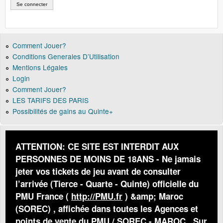
Comment Jouer?
Conditions Generales D’Utilisation
Mentions Légales
Login
Comment Jouer?
LES TARIFS DES PARIS
Possibilités de gains au Quinte+
ATTENTION: CE SITE EST INTERDIT AUX
PERSONNES DE MOINS DE 18ANS - Ne jamais
jeter vos tickets de jeu avant de consulter
l’arrivée (Tierce - Quarte - Quinte) officielle du
PMU France (
http://PMU.fr
) &amp; Maroc
(SOREC) , affichée dans toutes les Agences et
points de vente du PMU / SOREC - MAROC . Sur