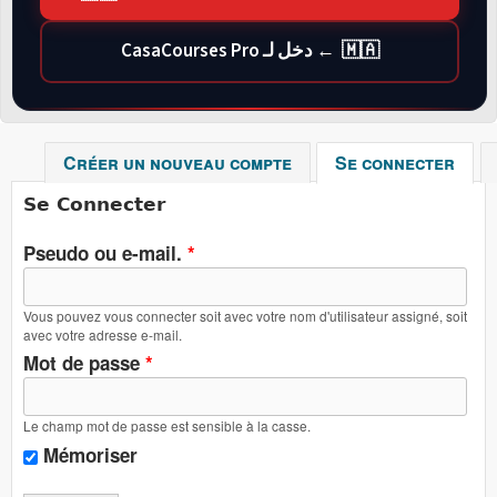
🇲🇦 ← دخل لـ CasaCourses Pro
Créer un nouveau compte
Se connecter
(ong
Se Connecter
Pseudo ou e-mail.
*
Vous pouvez vous connecter soit avec votre nom d'utilisateur assigné, soit
avec votre adresse e-mail.
Mot de passe
*
Le champ mot de passe est sensible à la casse.
Mémoriser